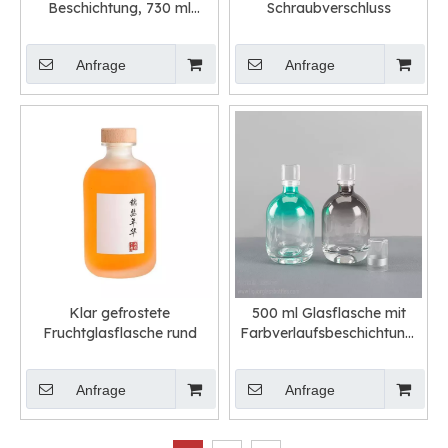
Beschichtung, 730 ml
Schraubverschluss
aromatisierte Likörflasche,
50 cl Wodka-Gin-
Anfrage
Anfrage
Glasverpackung
Klar gefrostete
500 ml Glasflasche mit
Fruchtglasflasche rund
Farbverlaufsbeschichtung,
grün-grau,
Fruchtgeschmack, Likör
Anfrage
Anfrage