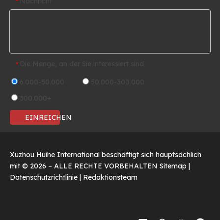
Nachricht
*
Die Menge, an der Sie interessiert sind
*
6.000-50.000
50.000-300.000
300.000+
EINREICHEN
Xuzhou Huihe International beschäftigt sich hauptsächlich
mit ©
2026
– ALLE RECHTE VORBEHALTEN
Sitemap
|
Datenschutzrichtlinie
|
Redaktionsteam