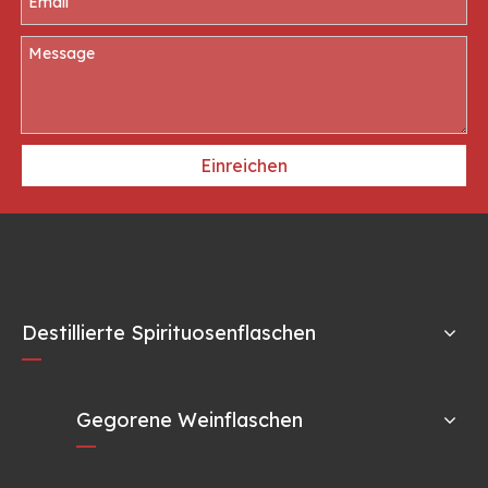
skurrile künstlerische Designs sein, um sich vom Markt
abzuheben.
Einreichen
Destillierte Spirituosenflaschen
Gegorene Weinflaschen