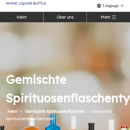
Language
Heim
Über uns
Mehr
Gemischte
Spirituosenflaschent
Heim
»
Gemischte Spirituosenflaschen
»
Gemischte
Spirituosenflaschentypen