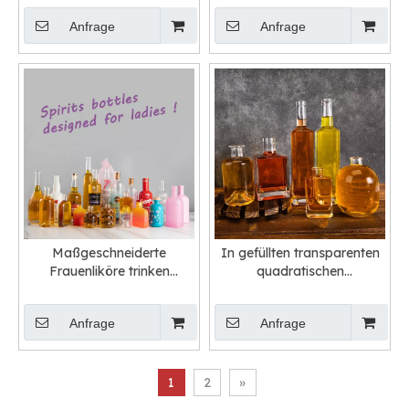
Lieferant
Anfrage
Anfrage
Maßgeschneiderte
In gefüllten transparenten
Frauenliköre trinken
quadratischen
Glasflaschen Großhandel
Rundflächenflaschen
Anfrage
Anfrage
1
2
»