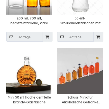
200 ml, 700 ml,
50-ml-
bernsteinfarbene, klare
Großhandelsflaschen mit
Likörflasche aus Glas mit
klarem Flintglas für
Schraubverschluss
Fluggesellschaften
Anfrage
Anfrage
Mini 50 ml flache geriffelte
Schuss Miniatur
Brandy-Glasflasche
Alkoholische Getränke
Alkohol Probe Glasflaschen