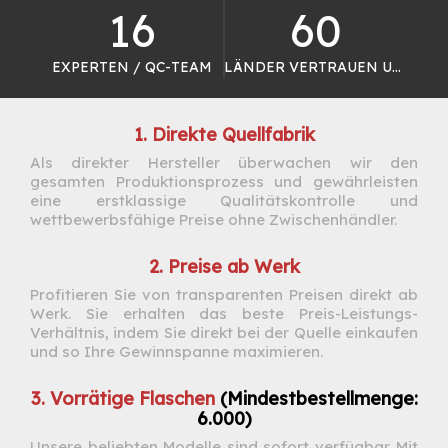
16
60
EXPERTEN / QC-TEAM
LÄNDER VERTRAUEN UNS
1. Direkte Quellfabrik
Als direkter Hersteller überwachen wir den
gesamten Produktionsprozess und gewährleisten
eine erstklassige Qualitätskontrolle und
wettbewerbsfähige Preise ohne Zwischenhändler.
2. Preise ab Werk
Profitieren Sie von transparenten Preisen direkt ab
Werk. Sie erhalten das beste Preis-Leistungs-
Verhältnis, indem Sie direkt bei der Quelle einkaufen
und so Ihre Gewinnspanne maximieren.
3. Vorrätige Flaschen
(Mindestbestellmenge:
6.000)
Unsere beliebten Modelle sind sofort verfügbar. Mit