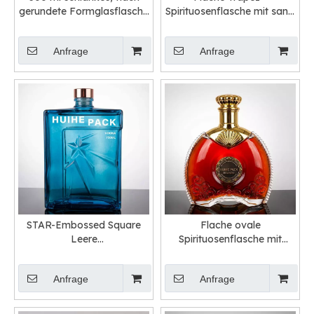
gerundete Formglasflasche
Spirituosenflasche mit sanft
Flasche
gekrümmten Kanten
Anfrage
Anfrage
STAR-Embossed Square
Flache ovale
Leere
Spirituosenflasche mit
Glasflüssigkeitsflasche zum
kettenähnlichem Muster
Verkauf
herum
Anfrage
Anfrage