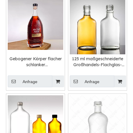
Gebogener Körper flacher
125 ml maßgeschneiderte
schlanker
Großhandels-Flachglas-
Nackengeistflasche mit
Likörflasche mit
eckigen Kanten
Schraubverschluss
Anfrage
Anfrage