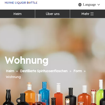
Language
Heim
Über uns
Mehr
Wohnung
Heim
»
Destillierte Spirituosenflaschen
»
Form
»
Wohnung