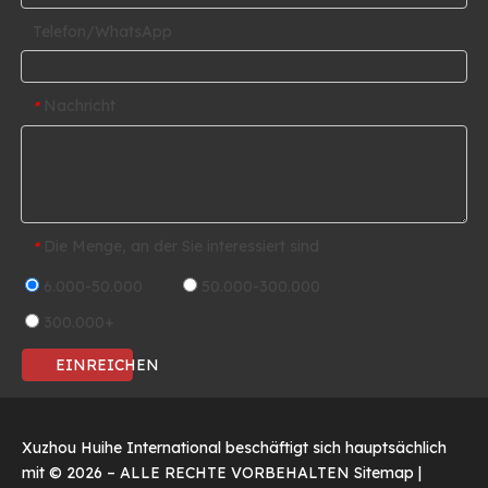
Telefon/WhatsApp
Nachricht
*
Die Menge, an der Sie interessiert sind
*
6.000-50.000
50.000-300.000
300.000+
EINREICHEN
Xuzhou Huihe International beschäftigt sich hauptsächlich
mit ©
2026
– ALLE RECHTE VORBEHALTEN
Sitemap
|