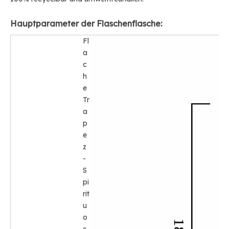
Hauptparameter der Flaschenflasche:
Fl
a
c
h
e
Tr
a
p
e
z
-
S
pi
rit
u
o