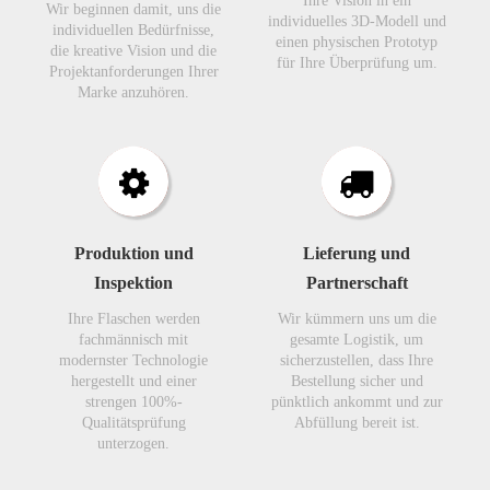
Ihre Vision in ein
Wir beginnen damit, uns die
individuelles 3D-Modell und
individuellen Bedürfnisse,
einen physischen Prototyp
die kreative Vision und die
für Ihre Überprüfung um.​​​​​​​
Projektanforderungen Ihrer
Marke anzuhören.​​​​​​​
Produktion und
Lieferung und
Inspektion
Partnerschaft
Ihre Flaschen werden
Wir kümmern uns um die
fachmännisch mit
gesamte Logistik, um
modernster Technologie
sicherzustellen, dass Ihre
hergestellt und einer
Bestellung sicher und
strengen 100%-
pünktlich ankommt und zur
Qualitätsprüfung
Abfüllung bereit ist.
unterzogen.​​​​​​​