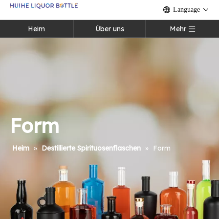
Language
Heim
Über uns
Mehr
Form
Heim
»
Destillierte Spirituosenflaschen
»
Form