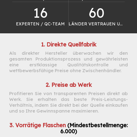
16
60
EXPERTEN / QC-TEAM
LÄNDER VERTRAUEN UNS
1. Direkte Quellfabrik
Als direkter Hersteller überwachen wir den
gesamten Produktionsprozess und gewährleisten
eine erstklassige Qualitätskontrolle und
wettbewerbsfähige Preise ohne Zwischenhändler.
2. Preise ab Werk
Profitieren Sie von transparenten Preisen direkt ab
Werk. Sie erhalten das beste Preis-Leistungs-
Verhältnis, indem Sie direkt bei der Quelle einkaufen
und so Ihre Gewinnspanne maximieren.
3. Vorrätige Flaschen
(Mindestbestellmenge:
6.000)