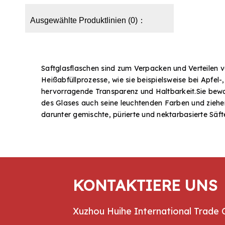
Ausgewählte Produktlinien (0)：
Saftglasflaschen sind zum Verpacken und Verteilen v
Heißabfüllprozesse, wie sie beispielsweise bei Ap
hervorragende Transparenz und Haltbarkeit.Sie bewa
des Glases auch seine leuchtenden Farben und ziehen 
darunter gemischte, pürierte und nektarbasierte Säf
anzusprechen, die Wert auf Qualität und Optik legen
zusammen mit passenden Schraubverschlüssen.Wählen 
Mischsäfte, konzentrierte Säfte, Funktionssäfte, kalt
Getränkeglasverpackungen
!
KONTAKTIERE UNS
Xuzhou Huihe International Trade 