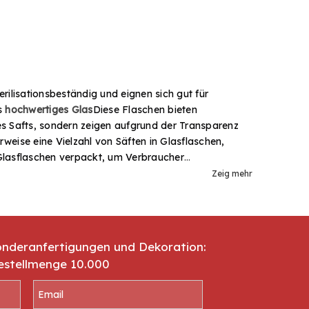
ilisationsbeständig und eignen sich gut für
s
hochwertiges Glas
Diese Flaschen bieten
s Safts, sondern zeigen aufgrund der Transparenz
weise eine Vielzahl von Säften in Glasflaschen,
 Glasflaschen verpackt, um Verbraucher
las an, darunter solche mit Deckel und Miniflaschen,
Zeig mehr
 Beerensäfte, Zitrussäfte, tropische Säfte,
Bezug auf personalisierte
onderanfertigungen und Dekoration:
estellmenge 10.000