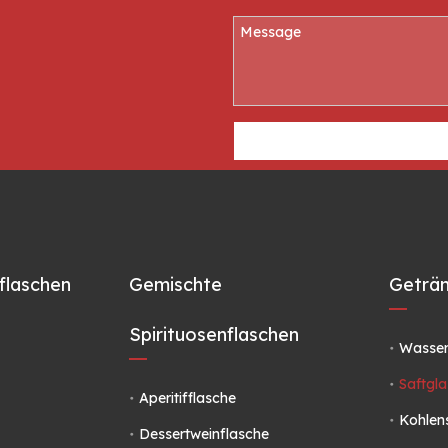
flaschen
Gemischte
Geträn
Spirituosenflaschen
Wasser
Saftgla
Aperitifflasche
Kohlen
Dessertweinflasche