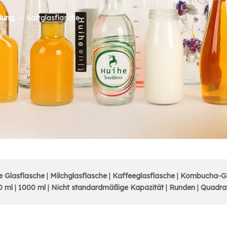
dung
»
Saftglasflasche
e Glasflasche
|
Milchglasflasche
|
Kaffeeglasflasche
|
Kombucha-Gl
0 ml
|
1000 ml
|
Nicht standardmäßige Kapazität
|
Runden
|
Quadra