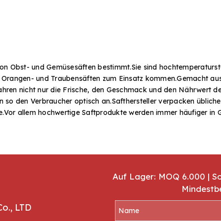
on Obst- und Gemüsesäften bestimmt.Sie sind hochtemperaturster
fel-, Orangen- und Traubensäften zum Einsatz kommen.Gemacht au
hren nicht nur die Frische, den Geschmack und den Nährwert de
so den Verbraucher optisch an.Safthersteller verpacken üblicher
te.Vor allem hochwertige Saftprodukte werden immer häufiger in
.HUIHE bietet im Großhandel ein Sortiment an Saftflaschen aus G
Sie aus unserem Sortiment an Säften (Fruchtsäfte, Gemüsesäfte,
gepresste Säfte) und kontaktieren Sie uns für
Dienstleistungen in 
Auf Lager: MOQ 6.000 | S
Mindestb
Co., LTD