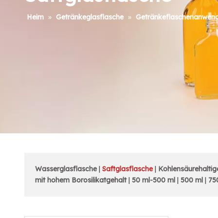
Heim
»
Getränkeglasflasche
»
Getränkeflaschenanwen
Wasserglasflasche
|
Saftglasflasche
|
Kohlensäurehaltig
mit hohem Borosilikatgehalt
|
50 ml-500 ml
|
500 ml
|
75