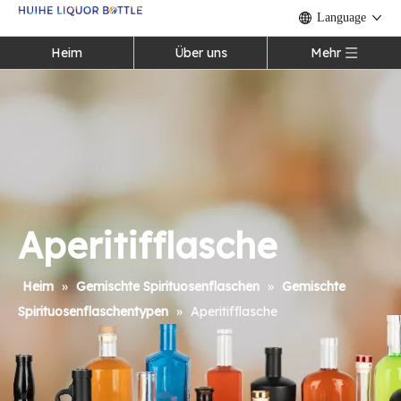
Language
Heim
Über uns
Mehr
Aperitifflasche
Heim
»
Gemischte Spirituosenflaschen
»
Gemischte
Spirituosenflaschentypen
»
Aperitifflasche