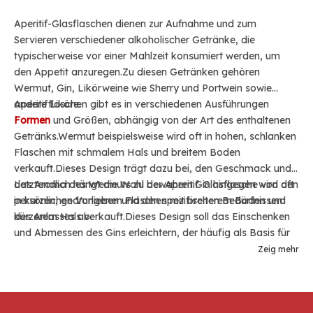
Aperitif-Glasflaschen dienen zur Aufnahme und zum
Servieren verschiedener alkoholischer Getränke, die
typischerweise vor einer Mahlzeit konsumiert werden, um
den Appetit anzuregen.Zu diesen Getränken gehören
Wermut, Gin, Likörweine wie Sherry und Portwein sowie
andere Liköre.
Aperitifflaschen gibt es in verschiedenen Ausführungen
Formen
und Größen, abhängig von der Art des enthaltenen
Getränks.Wermut beispielsweise wird oft in hohen, schlanken
Flaschen mit schmalem Hals und breitem Boden
verkauft.Dieses Design trägt dazu bei, den Geschmack und
das Aroma des Wermuts zu bewahren.Gin hingegen wird oft
Letztendlich hängt die Wahl der Aperitif-Glasflasche von den
in kurzen, gedrungenen Flaschen mit breiterem Boden und
persönlichen Vorlieben und den spezifischen Bedürfnissen
kürzerem Hals verkauft.Dieses Design soll das Einschenken
des Anlasses ab.
und Abmessen des Gins erleichtern, der häufig als Basis für
Cocktails verwendet wird.
Zeig mehr