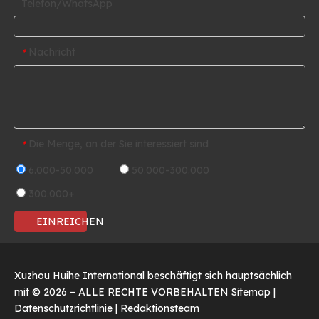
Telefon/WhatsApp
Nachricht
*
Die Menge, an der Sie interessiert sind
*
6.000-50.000
50.000-300.000
300.000+
EINREICHEN
Xuzhou Huihe International beschäftigt sich hauptsächlich
mit ©
2026
– ALLE RECHTE VORBEHALTEN
Sitemap
|
Datenschutzrichtlinie
|
Redaktionsteam