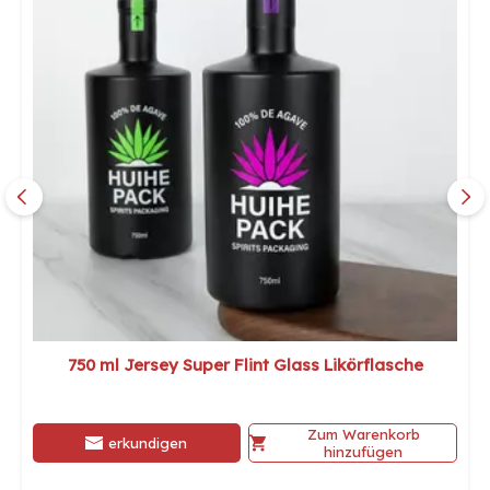
750 ml Jersey Super Flint Glass Likörflasche
Zum Warenkorb
erkundigen
hinzufügen