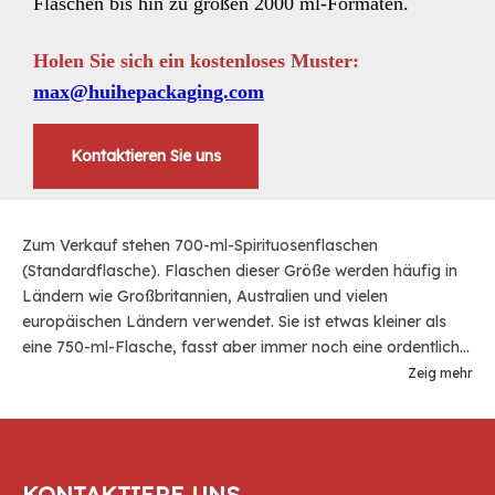
Flaschen bis hin zu großen 2000 ml-Formaten.
Holen Sie sich ein kostenloses Muster:
max@huihepackaging.com
Kontaktieren Sie uns
Zum Verkauf stehen 700-ml-Spirituosenflaschen
(Standardflasche). Flaschen dieser Größe werden häufig in
Ländern wie Großbritannien, Australien und vielen
europäischen Ländern verwendet. Sie ist etwas kleiner als
eine 750-ml-Flasche, fasst aber immer noch eine ordentliche
Menge Spiritus. Huihe 700 ml leere Alkoholflaschen aus Glas
Zeig mehr
verwenden die hochwertigsten kristallweißen
Superfeuersteinmaterialien und die fortschrittlichsten
Produktionsmaschinen mit großer Leistung, hoher Ausbeute
und niedrigem Preis. Sie sind die erste Wahl für Brennereien
KONTAKTIERE UNS