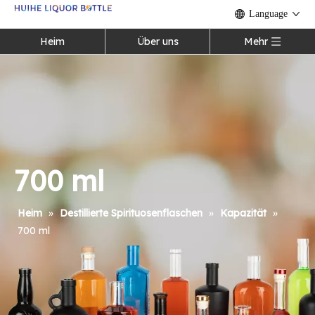
Language
Heim
Über uns
Mehr
700 ml
Heim
»
Destillierte Spirituosenflaschen
»
Kapazität
»
700 ml