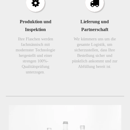
Produktion und
Lieferung und
Inspektion
Partnerschaft
Ihre Flaschen werden
Wir kümmern uns um die
fachmännisch mit
gesamte Logistik, um
modernster Technologie
sicherzustellen, dass Ihre
hergestellt und einer
Bestellung sicher und
strengen 100%-
pünktlich ankommt und zur
Qualitätsprüfung
Abfüllung bereit ist.
unterzogen.​​​​​​​