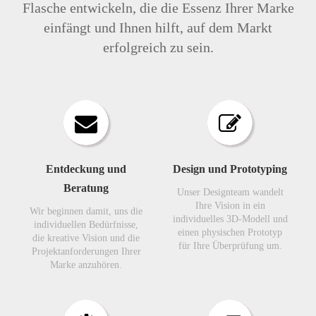
Flasche entwickeln, die die Essenz Ihrer Marke
einfängt und Ihnen hilft, auf dem Markt
erfolgreich zu sein.
Entdeckung und
Design und Prototyping
Beratung
Unser Designteam wandelt
Ihre Vision in ein
Wir beginnen damit, uns die
individuelles 3D-Modell und
individuellen Bedürfnisse,
einen physischen Prototyp
die kreative Vision und die
für Ihre Überprüfung um.​​​​​​​
Projektanforderungen Ihrer
Marke anzuhören.​​​​​​​