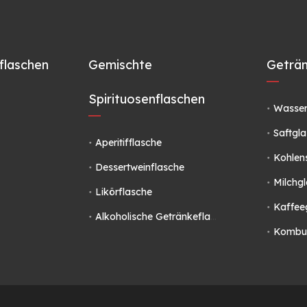
flaschen
Gemischte
Geträn
Spirituosenflaschen
Wasser
Saftgla
Aperitifflasche
Kohlen
Dessertweinflasche
Milchg
Likörflasche
Kaffee
Alkoholische Getränkeflasche
Kombuc