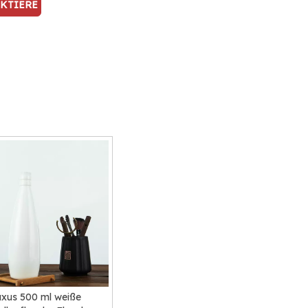
KTIERE
NS
xus 500 ml weiße