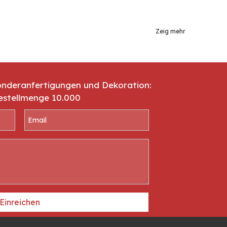
Zeig mehr
onderanfertigungen und Dekoration:
estellmenge 10.000
Einreichen