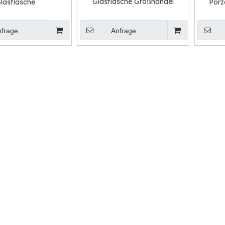
Glasflasche Großhandel
lasflasche
Porz
nfrage
Anfrage