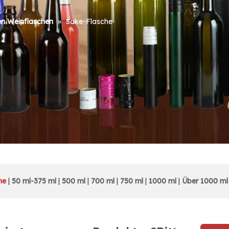
en Weinflaschen
»
Sake-Flasche
he
|
50 ml-375 ml
|
500 ml
|
700 ml
|
750 ml
|
1000 ml
|
Über 1000 ml