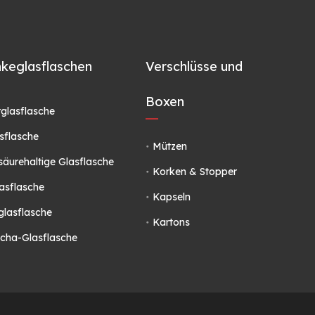
keglasflaschen
Verschlüsse und
Boxen
glasflasche
sflasche
Mützen
säurehaltige Glasflasche
Korken & Stopper
lasflasche
Kapseln
glasflasche
Kartons
ha-Glasflasche