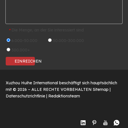
Die Menge, an der Sie interessiert sind
*
6.000-50.000
50.000-300.000
300.000+
EINREICHEN
Xuzhou Huihe International beschäftigt sich hauptsächlich
mit ©
2026
– ALLE RECHTE VORBEHALTEN
Sitemap
|
Datenschutzrichtlinie
|
Redaktionsteam