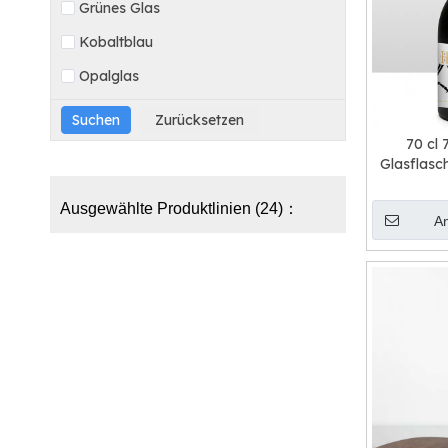
Grünes Glas
Kobaltblau
Opalglas
70 cl 
Glasflasc
Gin, Tequ
Car
Ausgewählte Produktlinien (24)：
A