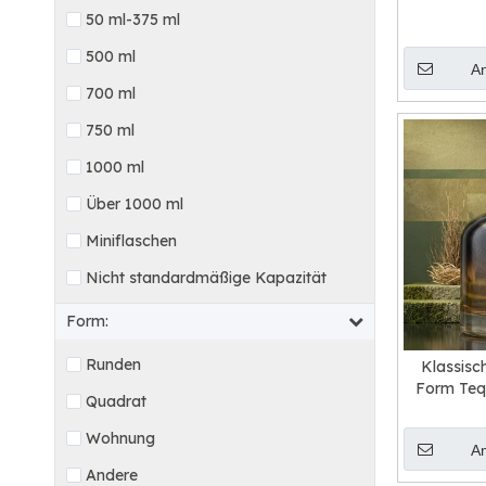
50 ml-375 ml
500 ml
A
700 ml
750 ml
1000 ml
Über 1000 ml
Miniflaschen
Nicht standardmäßige Kapazität
Form:
Runden
Klassisc
Form Teq
Quadrat
Wohnung
A
Andere