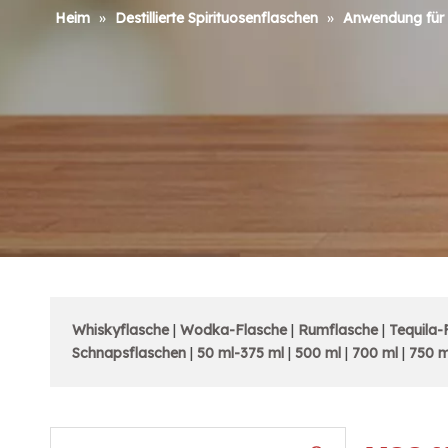
Heim
»
Destillierte Spirituosenflaschen
»
Anwendung für 
Whiskyflasche
|
Wodka-Flasche
|
Rumflasche
|
Tequila-
Schnapsflaschen
|
50 ml-375 ml
|
500 ml
|
700 ml
|
750 m