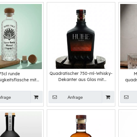
Quadratischer 750-ml-Whisky-
75cl runde
M
Dekanter aus Glas mit
sigkeitsflasche mit
quadr
Korkverschluss
rkenstopper
S
nfrage
Anfrage