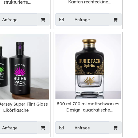
Kanten rechteckige
strukturierte
Glasflüssigkeitsflasche
erglasflasche Flasche
Anfrage
Anfrage
500 ml 700 ml mattschwarzes
Jersey Super Flint Glass
Design, quadratische
Likörflasche
Whiskyflasche aus Glas
Anfrage
Anfrage