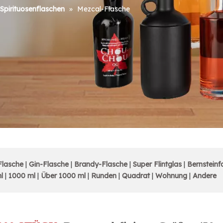
Spirituosenflaschen
»
Mezcal-Flasche
Flasche
|
Gin-Flasche
|
Brandy-Flasche
|
Super Flintglas
|
Bernsteinf
l
|
1000 ml
|
Über 1000 ml
|
Runden
|
Quadrat
|
Wohnung
|
Andere