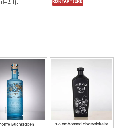
l–2 l).
KONTAKTIEREN
SIE UNS
'G'-embossed abgewinkelte
höhte Buchstaben