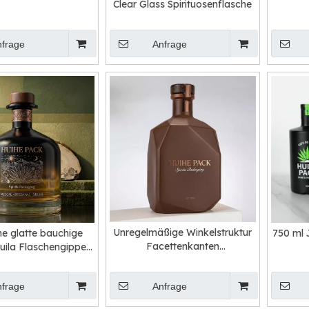
Clear Glass Spirituosenflasche
Zylind
nfrage
Anfrage
Unregelmäßige Winkelstruktur
he glatte bauchige
750 ml 
Facettenkanten
uila Flaschengippe
Spirituosenflasche
Flasche
nfrage
Anfrage