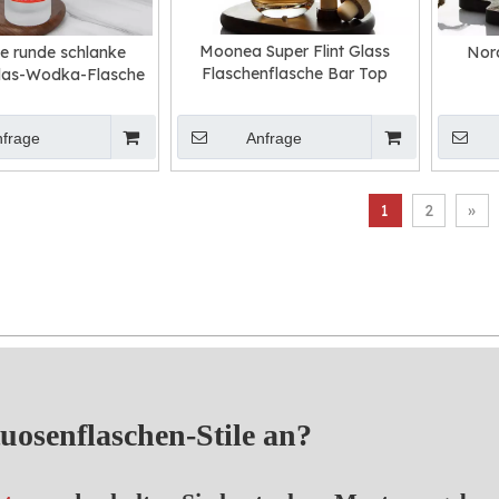
Moonea Super Flint Glass
te runde schlanke
Nord
Flaschenflasche Bar Top
las-Wodka-Flasche
nfrage
Anfrage
1
2
»
tuosenflaschen-Stile an?