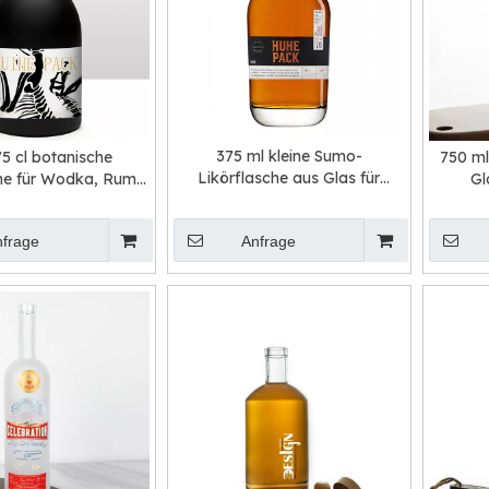
375 ml kleine Sumo-
75 cl botanische
750 ml
Likörflasche aus Glas für
he für Wodka, Rum,
Gl
Wodka, Rum, Gin und Tequila
ila und Whiskey mit
nette-Finish
nfrage
Anfrage