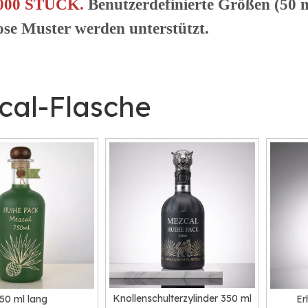
000 STÜCK.
Benutzerdefinierte Größen (50 m
ose Muster werden unterstützt.
cal-Flasche
Knollenschulterzylinder 350 ml
50 ml lang
Er