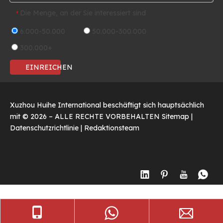
Die Menge, an der Sie interessiert sind
*
6.000-50.000
50.000-300.000
300.000+
EINREICHEN
Xuzhou Huihe International beschäftigt sich hauptsächlich
mit ©
2026
– ALLE RECHTE VORBEHALTEN
Sitemap
|
Datenschutzrichtlinie
|
Redaktionsteam