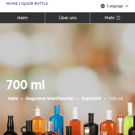
Language
Heim
Über uns
Mehr
700 ml
Heim
»
Gegorene Weinflaschen
»
Kapazität
»
700 ml