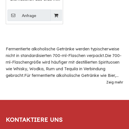
langem Hals
Anfrage
Fermentierte alkoholische Getränke werden typischerweise
nicht in standardisierten 700-ml-Flaschen verpackt.Die 700-
ml-Flaschengröße wird häufiger mit destillierten Spirituosen
wie Whisky, Wodka, Rum und Tequila in Verbindung
gebracht.Für fermentierte alkoholische Getränke wie Bier,
Wein, Reiswein, Apfelwein oder Met gelten in der Regel
Zeig mehr
andere Flaschengrößen. Bier wird häufig in verschiedenen
Flaschengrößen verpackt, darunter 330 ml (Standard), 355
ml (Standard in den USA), 500 ml (Pint), 650 ml (Bomber)
oder 750 ml (Großformat).Wein gibt es in verschiedenen
Flaschengrößen, am häufigsten sind 750 ml (Standard), 375
KONTAKTIERE UNS
ml (halbe Flasche) und 187 ml (geteilte Flasche).Auch
größere Formate wie Magnums (1,5 Liter) oder noch