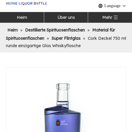
Language
Heim
Über uns
Mehr
Heim
»
Destillierte Spirituosenflaschen
»
Material für
Spirituosenflaschen
»
Super Flintglas
»
Cork Deckel 750 ml
runde einzigartige Glas Whiskyflasche