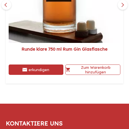
Runde klare 750 ml Rum Gin Glasflasche
Zum Warenkorb
erkundigen
hinzufügen
KONTAKTIERE UNS