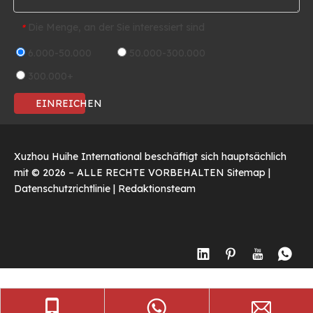
Die Menge, an der Sie interessiert sind
*
6.000-50.000
50.000-300.000
300.000+
EINREICHEN
Xuzhou Huihe International beschäftigt sich hauptsächlich
mit ©
2026
– ALLE RECHTE VORBEHALTEN
Sitemap
|
Datenschutzrichtlinie
|
Redaktionsteam