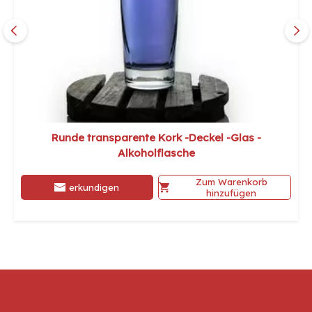
Runde transparente Kork -Deckel -Glas -
Alkoholflasche
Zum Warenkorb
erkundigen
hinzufügen