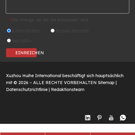
Die Menge, an der Sie interessiert sind
*
6.000-50.000
50.000-300.000
300.000+
EINREICHEN
Xuzhou Huihe International beschäftigt sich hauptsächlich
mit ©
2026
– ALLE RECHTE VORBEHALTEN
Sitemap
|
Datenschutzrichtlinie
|
Redaktionsteam