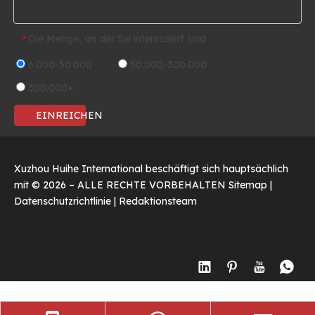
Die Menge, an der Sie interessiert sind
*
6.000-50.000
50.000-300.000
300.000+
EINREICHEN
Xuzhou Huihe International beschäftigt sich hauptsächlich
mit ©
2026
– ALLE RECHTE VORBEHALTEN
Sitemap
|
Datenschutzrichtlinie
|
Redaktionsteam