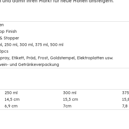
 und damit ihren Markt für neue Höhen ansteigern.
en
op Finish
& Stopper
l, 250 ml, 300 ml, 375 ml, 500 ml
0pcs
pray, Etikett, Präd, Frost, Goldstempel, Elektroplatten usw.
ein- und Getränkeverpackung
250 ml
300 ml
375
14,5 cm
15,3 cm
15,
6,9 cm
7cm
7,8