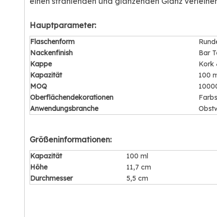
einen strahlenden und glänzenden Glanz verleihen
Hauptparameter:
Flaschenform
Rund
Nackenfinish
Bar T
Kappe
Kork 
Kapazität
100 m
MOQ
1000
Oberflächendekorationen
Farbs
Anwendungsbranche
Obstw
Größeninformationen:
Kapazität
100 ml
Höhe
11,7 cm
Durchmesser
5,5 cm