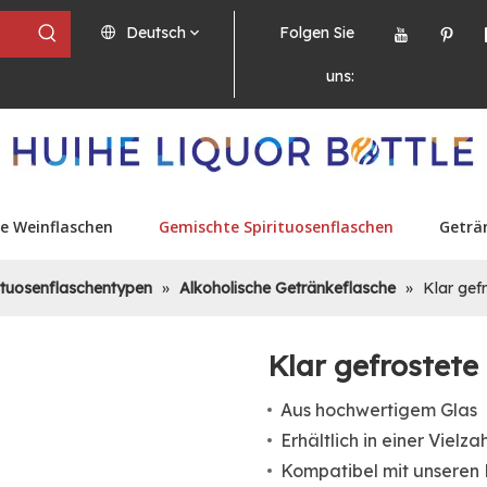
Deutsch
Folgen Sie
uns:
e Weinflaschen
Gemischte Spirituosenflaschen
Geträ
ituosenflaschentypen
»
Alkoholische Getränkeflasche
»
Klar gef
Klar gefrostete
Aus hochwertigem Glas
Erhältlich in einer Vielz
Kompatibel mit unseren