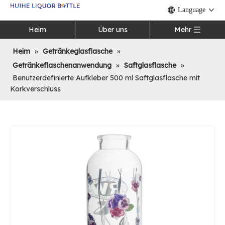
Language
Heim
Über uns
Mehr
Heim
»
Getränkeglasflasche
»
Getränkeflaschenanwendung
»
Saftglasflasche
»
Benutzerdefinierte Aufkleber 500 ml Saftglasflasche mit
Korkverschluss