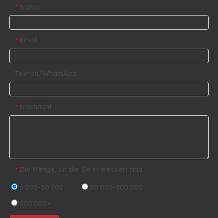
Name
*
Email
*
Telefon/WhatsApp
Nachricht
*
Die Menge, an der Sie interessiert sind
*
6.000-50.000
50.000-300.000
300.000+