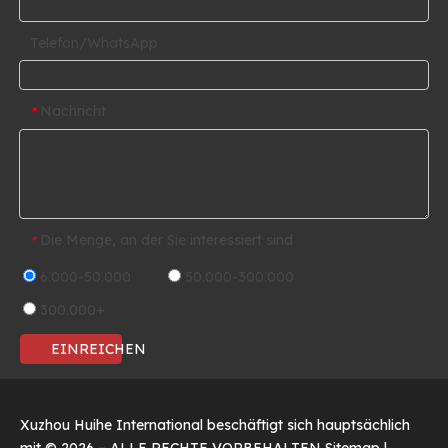
Telefon/WhatsApp
Nachricht
*
Die Menge, an der Sie interessiert sind
*
6.000-50.000
50.000-300.000
300.000+
EINREICHEN
Xuzhou Huihe International beschäftigt sich hauptsächlich
mit ©
2026
– ALLE RECHTE VORBEHALTEN
Sitemap
|