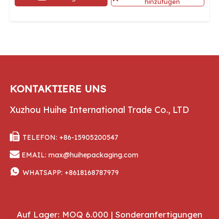
hinzufügen
KONTAKTIERE UNS
Xuzhou Huihe International Trade Co., LTD

TELEFON: +86-15905200547

EMAIL:
max@huihepackaging.com

WHATSAPP:
+8618168787979
Auf Lager: MOQ 6.000 | Sonderanfertigungen