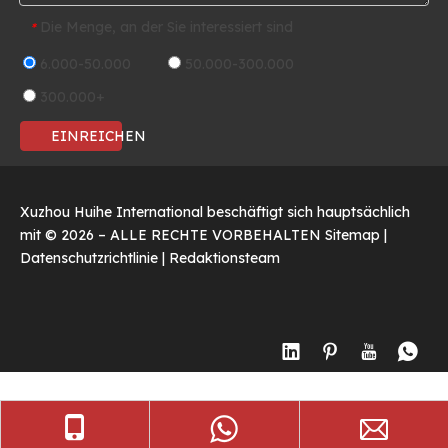
Die Menge, an der Sie interessiert sind
*
6.000-50.000
50.000-300.000
300.000+
EINREICHEN
Xuzhou Huihe International beschäftigt sich hauptsächlich
mit ©
2026
– ALLE RECHTE VORBEHALTEN
Sitemap
|
Datenschutzrichtlinie
|
Redaktionsteam