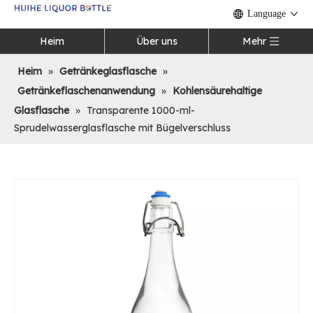
Language
Heim
Über uns
Mehr
Heim
»
Getränkeglasflasche
»
Getränkeflaschenanwendung
»
Kohlensäurehaltige
Glasflasche
»
Transparente 1000-ml-
Sprudelwasserglasflasche mit Bügelverschluss