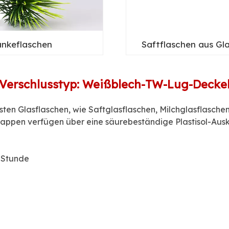
änkeflaschen
Saftflaschen aus Gl
Verschlusstyp: Weißblech-TW-Lug-Decke
ten Glasflaschen, wie Saftglasflaschen, Milchglasflasch
ppen verfügen über eine säurebeständige Plastisol-Auskl
e Stunde