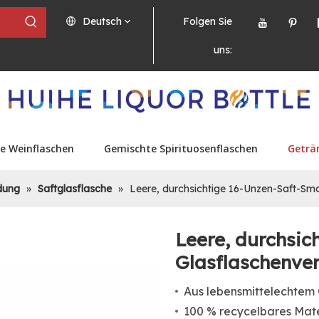
Deutsch
Folgen Sie
uns:
e Weinflaschen
Gemischte Spirituosenflaschen
Geträ
dung
»
Saftglasflasche
»
Leere, durchsichtige 16-Unzen-Saft-S
Leere, durchsic
Glasflaschenv
Aus lebensmittelechtem 
100 % recycelbares Mate