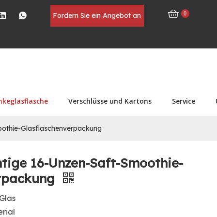
0
Fordern Sie ein Angebot an
nkeglasflasche
Verschlüsse und Kartons
Service
moothie-Glasflaschenverpackung
htige 16-Unzen-Saft-Smoothie-
erpackung
Glas
rial