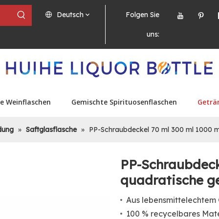
Deutsch
Folgen Sie
uns:
e Weinflaschen
Gemischte Spirituosenflaschen
Geträ
dung
»
Saftglasflasche
»
PP-Schraubdeckel 70 ml 300 ml 1000 ml
PP-Schraubdeck
quadratische g
Aus lebensmittelechtem 
100 % recycelbares Mate