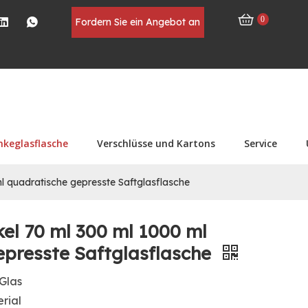
0
Fordern Sie ein Angebot an
nkeglasflasche
Verschlüsse und Kartons
Service
 quadratische gepresste Saftglasflasche
el 70 ml 300 ml 1000 ml
epresste Saftglasflasche
Glas
rial