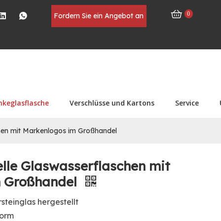
0
Fordern Sie ein Angebot an
nkeglasflasche
Verschlüsse und Kartons
Service
chen mit Markenlogos im Großhandel
elle Glaswasserflaschen mit
m Großhandel
teinglas hergestellt
form