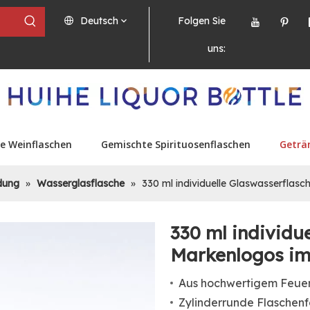
Deutsch
Folgen Sie
uns:
e Weinflaschen
Gemischte Spirituosenflaschen
Geträ
dung
»
Wasserglasflasche
»
330 ml individuelle Glaswasserflas
330 ml individu
Markenlogos i
Aus hochwertigem Feuers
Zylinderrunde Flaschen