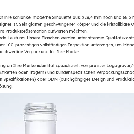
ch ihre schlanke, moderne Silhouette aus: 228,4 mm hoch und 68,5
gnet ist. Sein glatter, geschwungener Körper und die kristallklare
hre Produktpräsentation aufwerten möchten.
bende Leistung: Unsere Flaschen werden unter strenger Qualitätskontr
ner 100-prozentigen vollständigen Inspektion unterzogen, um Mängel 
, hochwertige Verpackung für Ihre Marke.
ung an Ihre Markenidentität spezialisiert: von präziser Logogravur
iketten oder Trägern) und kundenspezifischen Verpackungsschachte
en Spezifikationen) oder ODM (durchgängiges Design und Produktio
lösung.