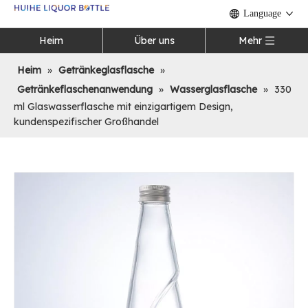
Language
Heim
Über uns
Mehr
Heim
»
Getränkeglasflasche
»
Getränkeflaschenanwendung
»
Wasserglasflasche
»
330
ml Glaswasserflasche mit einzigartigem Design,
kundenspezifischer Großhandel