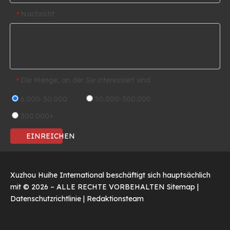
Nachricht
*
Die Menge, an der Sie interessiert sind
*
6.000-50.000
50.000-300.000
300.000+
EINREICHEN
Xuzhou Huihe International beschäftigt sich hauptsächlich
mit ©
2026
– ALLE RECHTE VORBEHALTEN
Sitemap
|
Datenschutzrichtlinie
|
Redaktionsteam