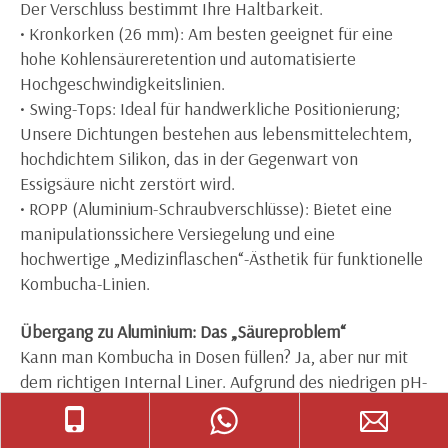
Der Verschluss bestimmt Ihre Haltbarkeit.
• Kronkorken (26 mm): Am besten geeignet für eine
hohe Kohlensäureretention und automatisierte
Hochgeschwindigkeitslinien.
• Swing-Tops: Ideal für handwerkliche Positionierung;
Unsere Dichtungen bestehen aus lebensmittelechtem,
hochdichtem Silikon, das in der Gegenwart von
Essigsäure nicht zerstört wird.
• ROPP (Aluminium-Schraubverschlüsse): Bietet eine
manipulationssichere Versiegelung und eine
hochwertige „Medizinflaschen“-Ästhetik für funktionelle
Kombucha-Linien.
Übergang zu Aluminium: Das „Säureproblem“
Kann man Kombucha in Dosen füllen? Ja, aber nur mit
dem richtigen Internal Liner. Aufgrund des niedrigen pH-
Werts von Kombucha (2,5–3,5) korrodieren
herkömmliche Getränkedosen innerhalb weniger