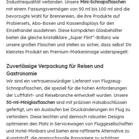
Industriequalität verbinden. Unsere
Mini-Schnapsflaschen
mit einem Fassungsvermögen von 50 ml bis 100 ml sind die
bevorzugte Wahl für Brennereien, die ihre Produkte auf
Probiersets, Abo-Boxen und Kassendisplays für den
Einzelhandel ausdehnen. Diese kompakten Glasbehälter
bieten die gleiche kristallklare „Super Flint“-Brillanz wie
unsere großen Flaschen und stellen so sicher, dass selbst Ihr
kleinstes Produkt ein Premium-Markenimage widerspiegelt.
Zuverlässige Verpackung für Reisen und
Gastronomie
Wir sind ein vertrauenswürdiger Lieferant von Flugzeug-
Schnapsflaschen, die speziell für die hohen Anforderungen
der Luftfahrt- und Reisebranche entwickelt wurden. Unsere
50-ml-Miniglasflaschen
sind mit präzisen Halsabschlüssen
gefertigt, um ein Auslaufen bei Druckänderungen im Flug zu
verhindern. Diese leichten und dennoch robusten Designs
optimieren den Platz in Servicewagen von Fluggesellschaften
und Hotel-Minibars und bieten eine raffinierte Alternative zu
Kunststoff, die anspruchsvolle Passagiere zu schätzen