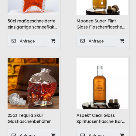
50cl maßgeschneiderte
Moonea Super Flint
einzigartige schneeflake
Glass Flaschenflasche
-förmige
Bar Top
Geisterglasbehälter
Anfrage
Anfrage
25oz Tequila Skull
Aspekt Clear Glass
Glasflaschenbehälter
Spirituosenflasche Bar
Top
Anfrage
Anfrage