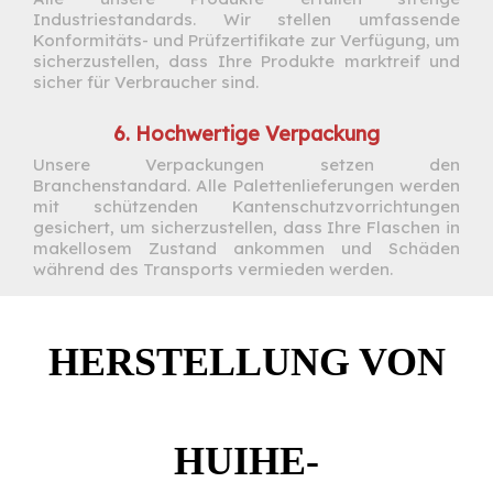
Industriestandards. Wir stellen umfassende
Konformitäts- und Prüfzertifikate zur Verfügung, um
sicherzustellen, dass Ihre Produkte marktreif und
sicher für Verbraucher sind.
6. Hochwertige Verpackung
Unsere Verpackungen setzen den
Branchenstandard. Alle Palettenlieferungen werden
mit schützenden Kantenschutzvorrichtungen
gesichert, um sicherzustellen, dass Ihre Flaschen in
makellosem Zustand ankommen und Schäden
während des Transports vermieden werden.
HERSTELLUNG VON
HUIHE-