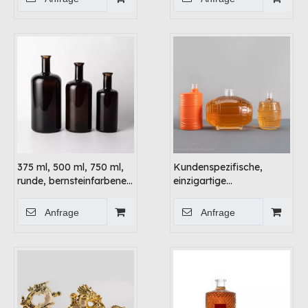
375 ml, 500 ml, 750 ml,
Kundenspezifische,
runde, bernsteinfarbene
einzigartige
Alkoholflaschen aus Glas
Glasfassflaschen-
Fassfass-Whisky-
Anfrage
Anfrage
Wodka-Likörverpackung