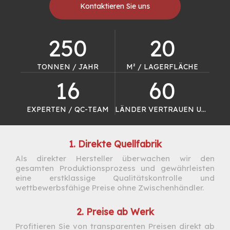
Kontaktieren Sie uns
250
20
TONNEN / JAHR
M² / LAGERFLÄCHE
16
60
EXPERTEN / QC-TEAM
LÄNDER VERTRAUEN UNS
1. Direkte Quellfabrik
Als direkter Hersteller überwachen wir den
gesamten Produktionsprozess und gewährleisten
eine erstklassige Qualitätskontrolle und
wettbewerbsfähige Preise ohne Zwischenhändler.
2. Preise ab Werk
Profitieren Sie von transparenten Preisen direkt ab