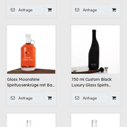
Halsglas
Spirituosenflasche mit
Anfrage
Anfrage
Korkkappe
Glass Moonshine
750 ml Custom Black
Spirituosenkrüge mit Bar
Luxury Glass Spirits
-Top
Flasche
Anfrage
Anfrage