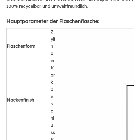
100% recycelbar und umweltfreundlich.
Hauptparameter der Flaschenflasche:
Z
yli
Flaschenform
n
d
er
K
or
k
b
e
Nackenfinish
s
c
hl
u
ss
K