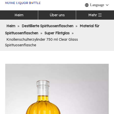
Language
Heim
Über uns
Mehr
Heim
»
Destillierte Spirituosenflaschen
»
Material für
Spirituosenflaschen
»
Super Flintglas
»
Knollenschulterzylinder 750 ml Clear Glass
Spirituosenflasche