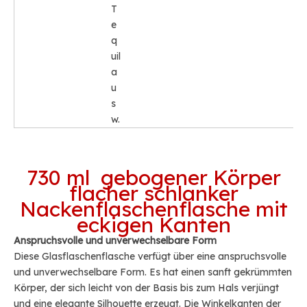
T
e
q
uil
a
u
s
w.
730 ml gebogener Körper
flacher schlanker
Nackenflaschenflasche mit
eckigen Kanten
Anspruchsvolle und unverwechselbare Form
Diese Glasflaschenflasche verfügt über eine anspruchsvolle
und unverwechselbare Form. Es hat einen sanft gekrümmten
Körper, der sich leicht von der Basis bis zum Hals verjüngt
und eine elegante Silhouette erzeugt. Die Winkelkanten der