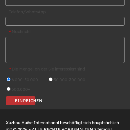
Telefon/WhatsApp
Nachricht
*
Die Menge, an der Sie interessiert sind
*
6.000-50.000
50.000-300.000
300.000+
EINREICHEN
Xuzhou Huihe International beschäftigt sich hauptsächlich
mit ©
2026
– ALLE RECHTE VORBEHALTEN
Sitemap
|