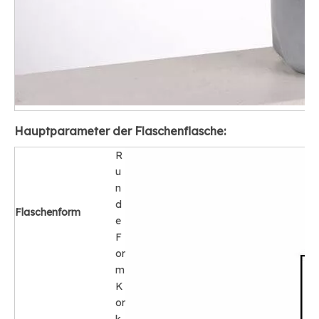
Hauptparameter der Flaschenflasche:
R
u
n
d
Flaschenform
e
F
or
m
K
or