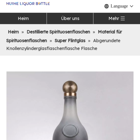
Language
Heim
Über uns
Mehr
Heim
»
Destillierte Spirituosenflaschen
»
Material für
Spirituosenflaschen
»
Super Flintglas
»
Abgerundete
Knollenzylinderglasflaschenflasche Flasche