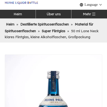
Language
Heim
Über uns
Mehr
Heim
»
Destillierte Spirituosenflaschen
»
Material für
Spirituosenflaschen
»
Super Flintglas
»
50 ml Lone Neck
klares Flintglas, kleine Alkoholflaschen, Großpackung