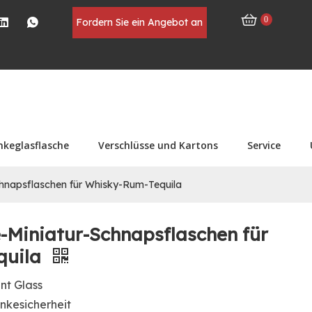
0
Fordern Sie ein Angebot an
nkeglasflasche
Verschlüsse und Kartons
Service
chnapsflaschen für Whisky-Rum-Tequila
-Miniatur-Schnapsflaschen für
quila
int Glass
nkesicherheit