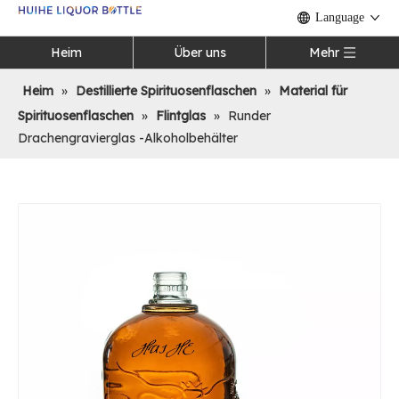
Language
Heim
Über uns
Mehr
Heim
»
Destillierte Spirituosenflaschen
»
Material für
Spirituosenflaschen
»
Flintglas
»
Runder
Drachengravierglas -Alkoholbehälter