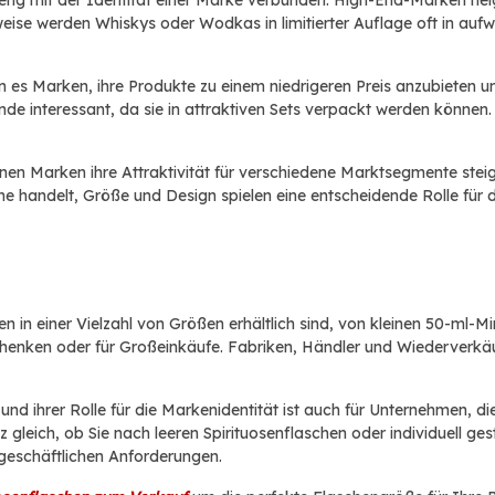
t eng mit der Identität einer Marke verbunden. High-End-Marken nei
eise werden Whiskys oder Wodkas in limitierter Auflage oft in aufw
 es Marken, ihre Produkte zu einem niedrigeren Preis anzubieten u
de interessant, da sie in attraktiven Sets verpackt werden könne
 Marken ihre Attraktivität für verschiedene Marktsegmente steige
che handelt, Größe und Design spielen eine entscheidende Rolle fü
in einer Vielzahl von Größen erhältlich sind, von kleinen 50-ml-Min
schenken oder für Großeinkäufe. Fabriken, Händler und Wiederverk
nd ihrer Rolle für die Markenidentität ist auch für Unternehmen, d
 gleich, ob Sie nach leeren Spirituosenflaschen oder individuell ges
 geschäftlichen Anforderungen.