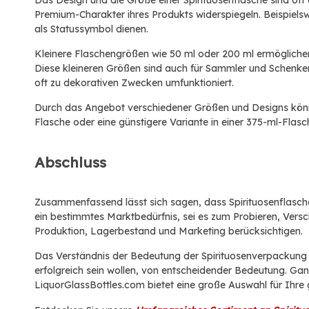
Das Design und die Größe einer Spirituosenflasche sind of
Premium-Charakter ihres Produkts widerspiegeln. Beispielsw
als Statussymbol dienen.
Kleinere Flaschengrößen wie 50 ml oder 200 ml ermöglichen
Diese kleineren Größen sind auch für Sammler und Schenken
oft zu dekorativen Zwecken umfunktioniert.
Durch das Angebot verschiedener Größen und Designs können
Flasche oder eine günstigere Variante in einer 375-ml-Flas
Abschluss
Zusammenfassend lässt sich sagen, dass Spirituosenflaschen 
ein bestimmtes Marktbedürfnis, sei es zum Probieren, Ver
Produktion, Lagerbestand und Marketing berücksichtigen.
Das Verständnis der Bedeutung der Spirituosenverpackung u
erfolgreich sein wollen, von entscheidender Bedeutung. Ganz
LiquorGlassBottles.com bietet eine große Auswahl für Ihre