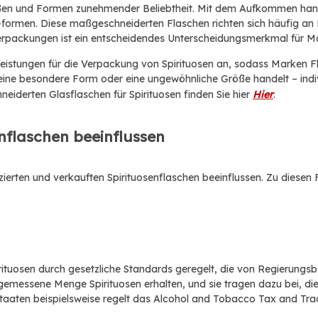
ößen und Formen zunehmender Beliebtheit. Mit dem Aufkommen hand
-formen. Diese maßgeschneiderten Flaschen richten sich häufig a
 Verpackungen ist ein entscheidendes Unterscheidungsmerkmal für M
leistungen für die Verpackung von Spirituosen an, sodass Marken Fla
 eine besondere Form oder eine ungewöhnliche Größe handelt – indiv
derten Glasflaschen für Spirituosen finden Sie hier
Hier
.
enflaschen beeinflussen
zierten und verkauften Spirituosenflaschen beeinflussen. Zu diese
tuosen durch gesetzliche Standards geregelt, die von Regierungsbeh
gemessene Menge Spirituosen erhalten, und sie tragen dazu bei, die 
taaten beispielsweise regelt das Alcohol and Tobacco Tax and Tra