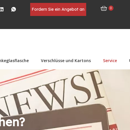
0
Fordern Sie ein Angebot an
nkeglasflasche
Verschlüsse und Kartons
Service
chen?