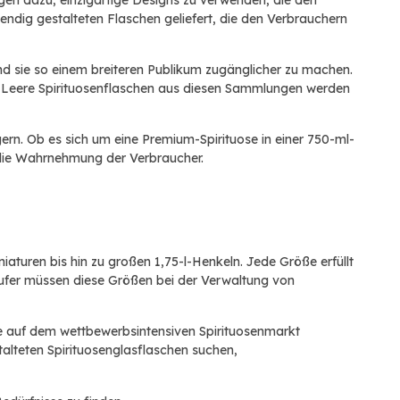
gen dazu, einzigartige Designs zu verwenden, die den
endig gestalteten Flaschen geliefert, die den Verbrauchern
nd sie so einem breiteren Publikum zugänglicher zu machen.
n. Leere Spirituosenflaschen aus diesen Sammlungen werden
rn. Ob es sich um eine Premium-Spirituose in einer 750-ml-
r die Wahrnehmung der Verbraucher.
iaturen bis hin zu großen 1,75-l-Henkeln. Jede Größe erfüllt
äufer müssen diese Größen bei der Verwaltung von
ie auf dem wettbewerbsintensiven Spirituosenmarkt
talteten Spirituosenglasflaschen suchen,