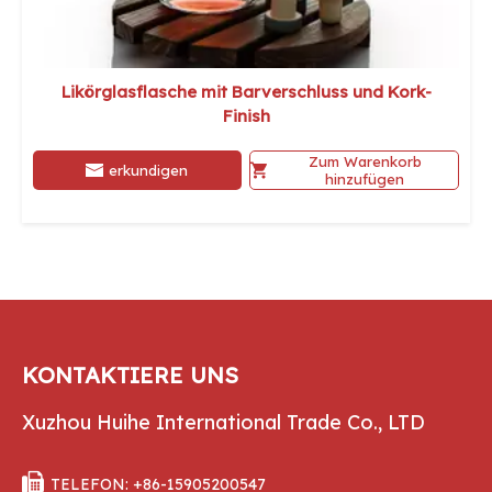
Likörglasflasche mit Barverschluss und Kork-
Finish
Zum Warenkorb
erkundigen
hinzufügen
KONTAKTIERE UNS
Xuzhou Huihe International Trade Co., LTD

TELEFON: +86-15905200547