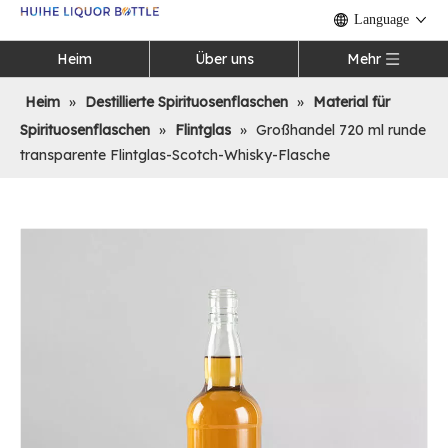
Language
Heim
Über uns
Mehr
Heim
»
Destillierte Spirituosenflaschen
»
Material für
Spirituosenflaschen
»
Flintglas
»
Großhandel 720 ml runde
transparente Flintglas-Scotch-Whisky-Flasche