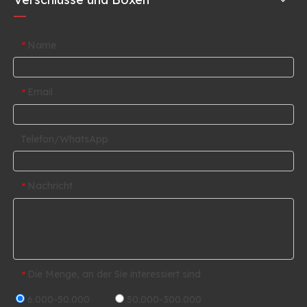
Name
*
Email
*
Telefon/WhatsApp
Nachricht
*
Die Menge, an der Sie interessiert sind
*
6.000-50.000
50.000-300.000