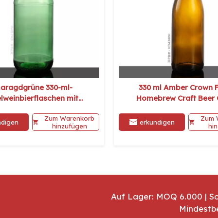
aragdgrüne 330-ml-
330 ml Amber Crown F
lweinbierflaschen mit
Homebrew Craft Beer 
Kronkorken
Flaschen zum Verk
Zum Warenkorb
Zum 
ndigen
erkundigen
hinzufügen
hi
Auf Lager: MOQ 6.000 | S
Mindestb