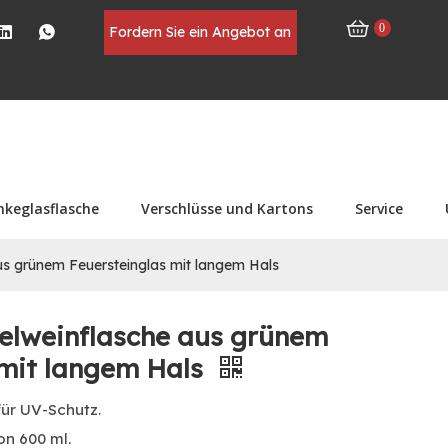
0
Fordern Sie ein Angebot an
nkeglasflasche
Verschlüsse und Kartons
Service
us grünem Feuersteinglas mit langem Hals
felweinflasche aus grünem
 mit langem Hals
für UV-Schutz.
on 600 ml.