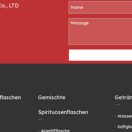
Co., LTD
flaschen
Gemischte
Geträn
Spirituosenflaschen
Wasser
Saftgla
Aperitifflasche