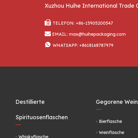
Xuzhou Huihe International Trade 

TELEFON: +86-15905200547

EMAIL:
max@huihepackaging.com

WHATSAPP:
+8618168787979
Destillierte
Gegorene Wein
Spirituosenflaschen
Bierflasche
Weinflasche
Whiskyflasche