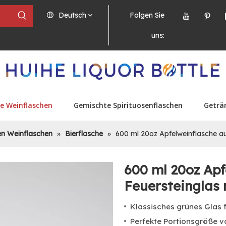
Deutsch
Folgen Sie
uns:
e Weinflaschen
Gemischte Spirituosenflaschen
Geträ
en Weinflaschen
»
Bierflasche
»
600 ml 20oz Apfelweinflasche a
600 ml 20oz Ap
Feuersteinglas
Klassisches grünes Glas 
Perfekte Portionsgröße v