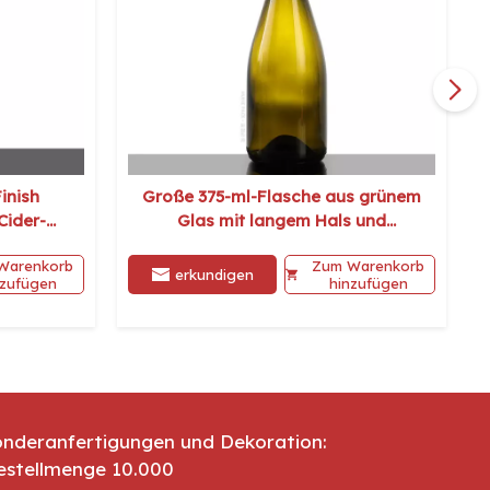
inish
Große 375-ml-Flasche aus grünem
Cider-
Glas mit langem Hals und
auf
prickelndem Kronenfinish für
Warenkorb
Zum Warenkorb
Apfelwein
erkundigen
nzufügen
hinzufügen
onderanfertigungen und Dekoration:
estellmenge 10.000