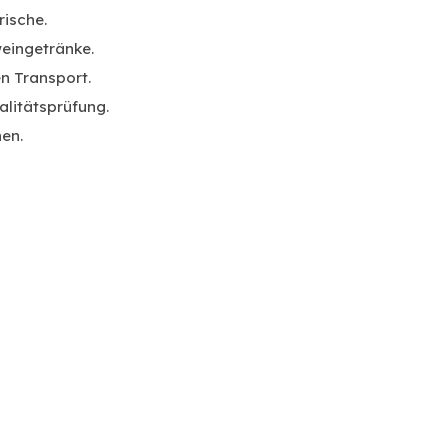
rische.
weingetränke.
en Transport.
alitätsprüfung.
en.