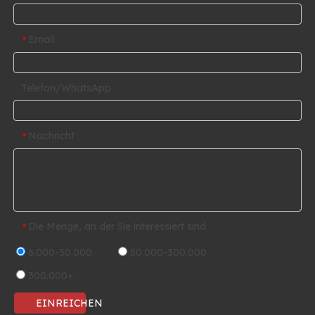
Email
*
Telefon/WhatsApp
Nachricht
*
Die Menge, an der Sie interessiert sind
*
6.000-50.000
50.000-300.000
300.000+
EINREICHEN