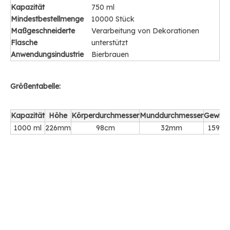
Kapazität
750 ml
Mindestbestellmenge
10000 Stück
Maßgeschneiderte
Verarbeitung von Dekorationen
Flasche
unterstützt
Anwendungsindustrie
Bierbrauen
Größentabelle:
Kapazität
Höhe
Körperdurchmesser
Munddurchmesser
Gewich
1000 ml
226mm
98cm
32mm
1591g