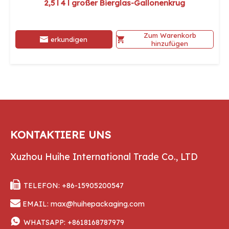
2,5 l 4 l großer Bierglas-Gallonenkrug
Zum Warenkorb
erkundigen
hinzufügen
KONTAKTIERE UNS
Xuzhou Huihe International Trade Co., LTD

TELEFON: +86-15905200547

EMAIL:
max@huihepackaging.com

WHATSAPP:
+8618168787979