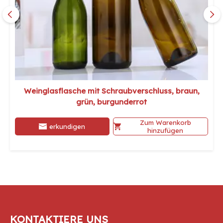
Weinglasflasche mit Schraubverschluss, braun,
grün, burgunderrot
Zum Warenkorb
erkundigen
hinzufügen
KONTAKTIERE UNS