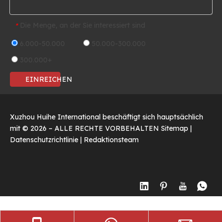
Die Menge, an der Sie interessiert sind
*
6.000-50.000
50.000-300.000
300.000+
EINREICHEN
Xuzhou Huihe International beschäftigt sich hauptsächlich
mit ©
2026
– ALLE RECHTE VORBEHALTEN
Sitemap
|
Datenschutzrichtlinie
|
Redaktionsteam